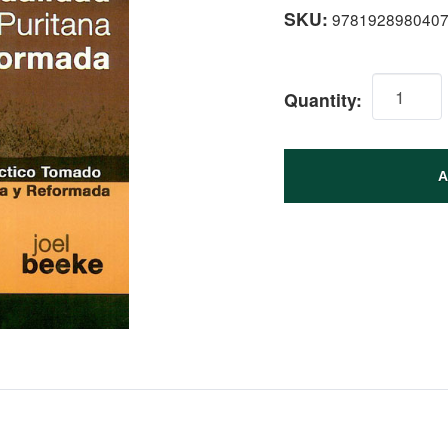
SKU:
978192898040
Quantity:
A