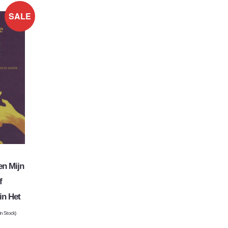
SALE
en Mijn
f
in Het
in Stock)