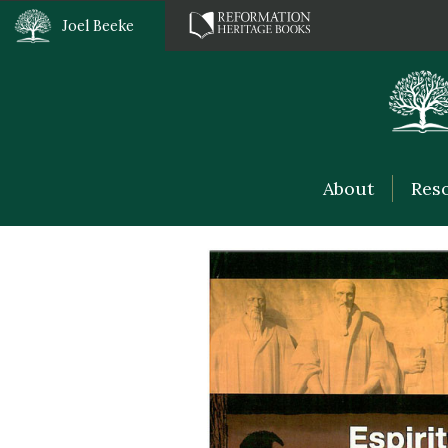
Joel Beeke
About
Res