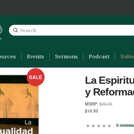
Submit
Search
ources
Events
Sermons
Podcast
Subs
SALE
La Espirit
y Reforma
MSRP:
$20.00
$16.50
0 reviews