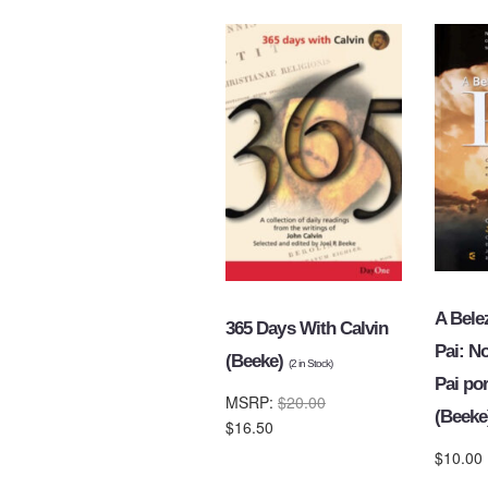
Name
Email Address
Subject
A Bele
365 Days With Calvin
Pai: N
(Beeke)
(
2
in Stock)
Pai por
Comments
MSRP:
$20.00
(Beek
$16.50
$10.00