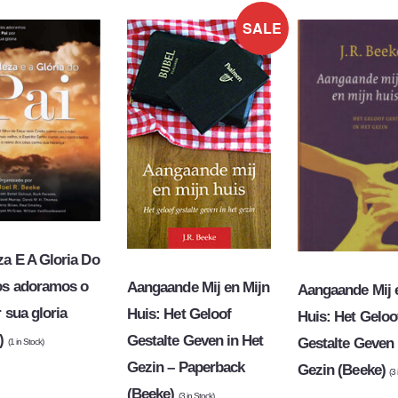
SALE
za E A Gloria Do
os adoramos o
Aangaande Mij en Mijn
Aangaande Mij 
 sua gloria
Huis: Het Geloof
Huis: Het Geloo
e)
Gestalte Geven in Het
Gestalte Geven 
(
1
in Stock)
Gezin – Paperback
Gezin (Beeke)
(
3
(Beeke)
(
3
in Stock)