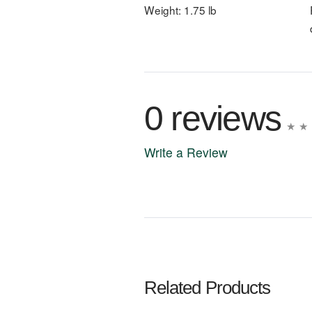
Weight:
1.75 lb
0 reviews
Write a Review
Write A
Rating:
Related Products