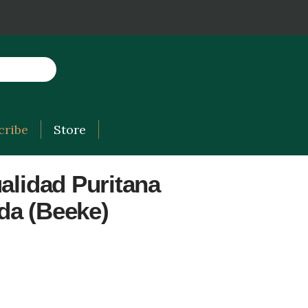
cribe
Store
ualidad Puritana
da (Beeke)