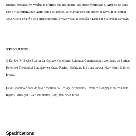
crianças, baseadas em versículos bíblicos que elas podem facilmente memorizar. O Alfabeto de Deus
para a Vida enfatiza que, assim como os adultos, as crianças precisam nascer de novo, ir ao Senhor
Jesus Cristo pela fé e pelo arrependimento, e viver vidas de gratidão a Deus por Sua grande salvação.
SOBRE OS AUTORES
O Dr. Joel R. Beeke é pastor da Heritage Netherlands Reformed Congregation e presidente do Puritan
Reformed Theological Seminary em Grand Rapids, Michigan. Ele e sua esposa, Mary, têm três filhos
jovens.
Heidi Boorsma é dona de casa e membro da Heritage Netherlands Reformed Congregation em Grand
Rapids, Michigan. Ela e seu marido, Tom, têm cinco filhos.
Specifications