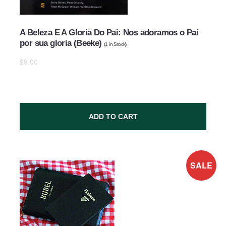
A Beleza E A Gloria Do Pai: Nos adoramos o Pai
por sua gloria (Beeke)
(
1
in Stock)
$9.00
ADD TO CART
SALE