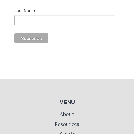
Last Name
MENU
About
Resources
Events