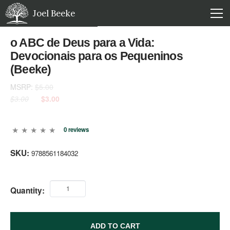
Joel Beeke
o ABC de Deus para a Vida:
Devocionais para os Pequeninos
(Beeke)
MSRP:
$5.00
$3.00
$3.00
0 reviews
SKU:
9788561184032
Quantity:
ADD TO CART